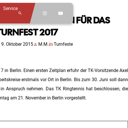
Service
search
ERSTE PLANUNGEN FÜR DAS
TURNFEST 2017
th
9. Oktober 2015
person
M.M.
folder_open
Turnfeste
in Berlin. Einen ersten Zeitplan erfuhr der TK-Vorsitzende Axel
itskreise erstmals vor Ort in Berlin. Bis zum 30. Juni soll dann
 in Anspruch nehmen. Das TK Ringtennis hat beschlossen, die
tag am 21. November in Berlin vorgestellt.