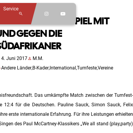
Service
search
FREUNDSCHAFTSSPIEL MIT
UND GEGEN DIE
SÜDAFRIKANER
th
4. Juni 2017
person
M.M.
en
Andere Länder
,
B-Kader
,
International
,
Turnfeste
,
Vereine
nisfreundschaft. Das umkämpfte Match zwischen der Turnfest-
12:4 für die Deutschen. Pauline Sauck, Simon Sauck, Felix
 erste internationale Erfahrung. Für ihre Leistungen erhielten
ingen des Paul McCartney-Klassikers „We all stand (play,party)