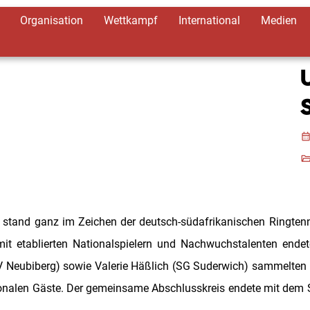
Organisation
Wettkampf
International
Medien
calendar_mon
folder_op
 stand ganz im Zeichen der deutsch-südafrikanischen Ringten
tablierten Nationalspielern und Nachwuchstalenten endete 
Neubiberg) sowie Valerie Häßlich (SG Suderwich) sammelten ihre
tionalen Gäste. Der gemeinsame Abschlusskreis endete mit dem S