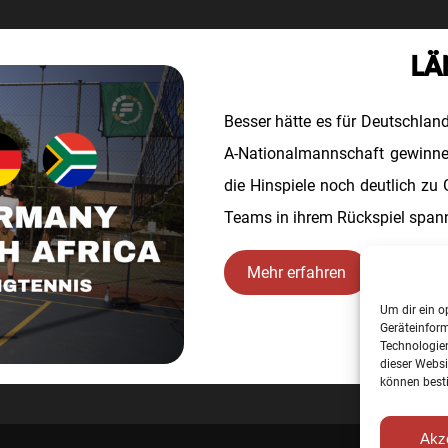
LÄ
Besser hätte es für Deutschlan
A-Nationalmannschaft gewinne
die Hinspiele noch deutlich zu
Teams in ihrem Rückspiel spann
Mehr erfahren
Um dir ein o
Geräteinfor
Technologien
dieser Websi
können best
Akz